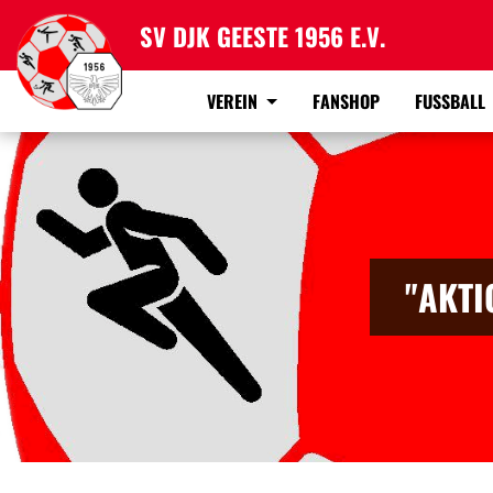
SV DJK GEESTE 1956 E.V.
VEREIN
FANSHOP
FUSSBALL
"AKTI