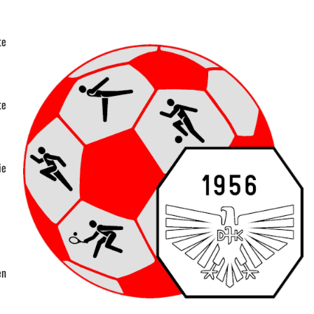
te
te
ie
en