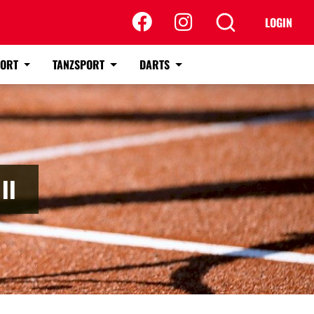
LOGIN
PORT
TANZSPORT
DARTS
II